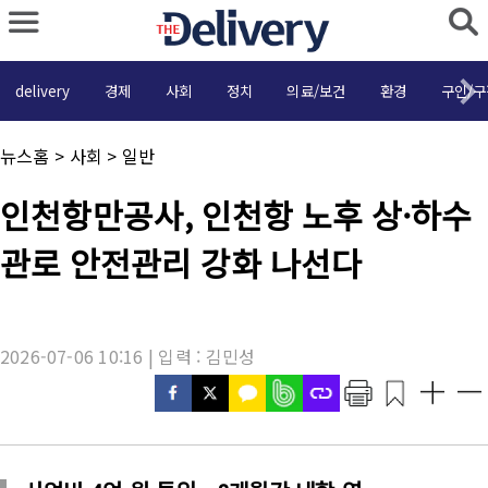
delivery
경제
사회
정치
의료/보건
환경
구인/구
채
뉴스홈
>
사회
>
일반
널
명
기
인천항만공사, 인천항 노후 상·하수
:
사
제
관로 안전관리 강화 나선다
목
:
2026-07-06 10:16 | 입력 : 김민성