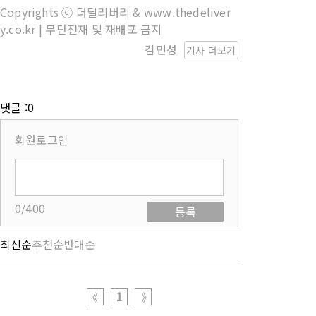
Copyrights ⓒ 더딜리버리 & www.thedeliver
y.co.kr | 무단전재 및 재배포 금지
김민성
기사 더보기
댓글 :0
회원로그인
0/400
등록
최신순
추천순
반대순
1
《
》