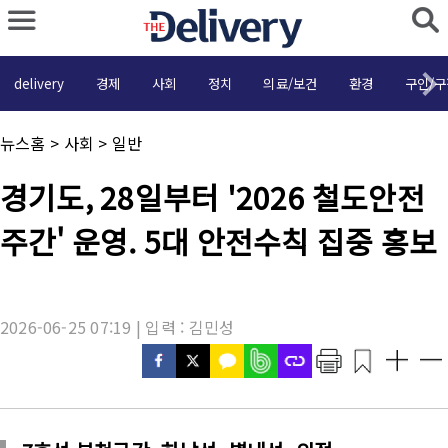
delivery
경제
사회
정치
의료/보건
환경
구인/구
채
뉴스홈
>
사회
>
일반
널
명
기
경기도, 28일부터 '2026 철도안전
:
사
제
주간' 운영. 5대 안전수칙 집중 홍보
목
:
2026-06-25 07:19 | 입력 : 김민성