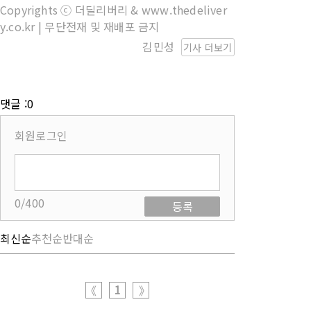
Copyrights ⓒ 더딜리버리 & www.thedeliver
y.co.kr | 무단전재 및 재배포 금지
김민성
기사 더보기
댓글 :0
회원로그인
0/400
등록
최신순
추천순
반대순
1
《
》