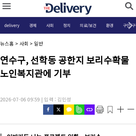
delivery
경제
사회
정치
의료/보건
환경
구인/구
채
뉴스홈
>
사회
>
일반
널
명
기
연수구, 선학동 공한지 보리수확물
:
사
제
노인복지관에 기부
목
:
2026-07-06 09:59 | 입력 : 김민성