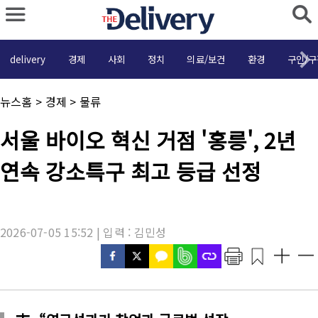
delivery
경제
사회
정치
의료/보건
환경
구인/구
채
뉴스홈
>
경제
>
물류
널
명
기
서울 바이오 혁신 거점 '홍릉', 2년
:
사
제
연속 강소특구 최고 등급 선정
목
:
2026-07-05 15:52 | 입력 : 김민성