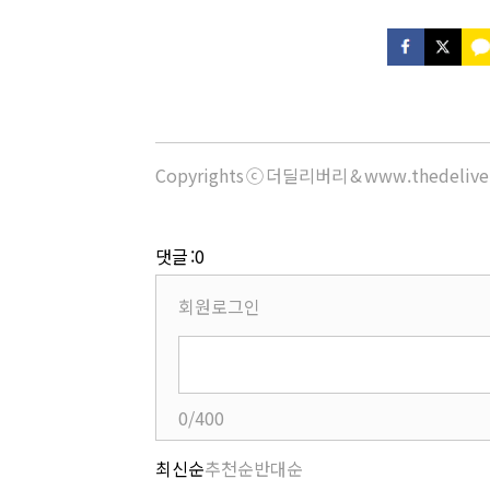
Copyrights ⓒ 더딜리버리 & www.thedeliv
댓글 :0
회원로그인
0/400
최신순
추천순
반대순