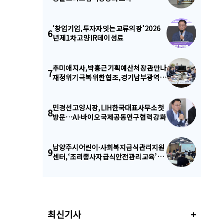
‘창업기업, 투자자 잇는 교류의 장’ 2026
6
년 제1차 고양 IR데이 성료
추미애 지사, 박홍근 기획예산처 장관 만나
7
재정위기 극복 위한 협조, 경기남부광역철
도 국가철도망 반영 요청
민경선 고양시장, LIH 한국대표사무소 첫
8
방문…AI·바이오 국제공동연구 협력 강화
남양주시 어린이·사회복지급식관리지원
9
센터, ‘조리종사자 급식안전관리 교육’ 진
행
최신기사
+