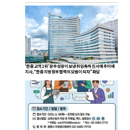
‘한중 교역 1위’ 장쑤성장이 보낸 취임축하 친서에 추미애
지사, “한중 지방정부 협력의 모범이 되자” 화답