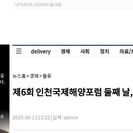
스
UPDATED.
2026년 07월 24일
크
롤
이
동
상
태
바
delivery
경제
사회
정치
의료/
채
뉴스홈
>
경제
>
물류
널
명:
기
제6회 인천국제해양포럼 둘째 날,
사
제
목:
2025-06-12 12:22 | 입력 : admin