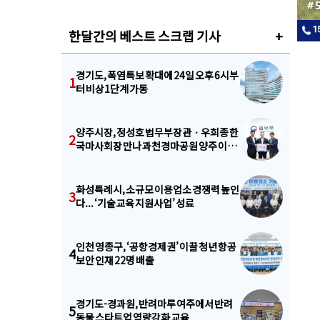
한달간의 베스트 스크랩 기사
+
경기도, 폭염특보 확대에 24일 오후 6시부
1
터 비상1단계 가동
양주시장, 정성호 법무부장관ㆍ우희종 한
2
국마사회장 만나 과천경마공원 양주 이전
제안
화성특례시, 소규모 이용업소 경쟁력 높인
3
다... ‘기술교육 지원사업’ 성료
인천 영종구, ‘공항경제권’ 이끌 청년 항공
4
보안 인재 22명 배출
경기도-경과원, 반려마루 여주에서 반려
5
동물 스타트업 역량강화 교육