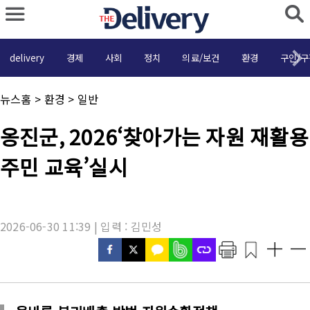
delivery
경제
사회
정치
의료/보건
환경
구인/구
채
뉴스홈
>
환경
>
일반
널
명
기
옹진군, 2026‘찾아가는 자원 재활용
:
사
제
주민 교육’실시
목
:
2026-06-30 11:39 | 입력 : 김민성