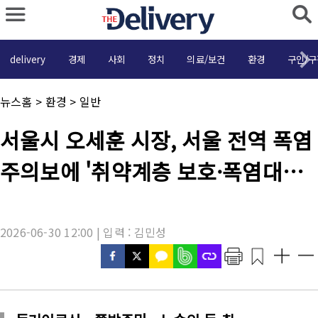
delivery
경제
사회
정치
의료/보건
환경
구인/구
채
뉴스홈
>
환경
>
일반
널
명
기
서울시 오세훈 시장, 서울 전역 폭염
:
사
제
주의보에 '취약계층 보호·폭염대응
목
:
총력' 긴급 지시
2026-06-30 12:00 | 입력 : 김민성