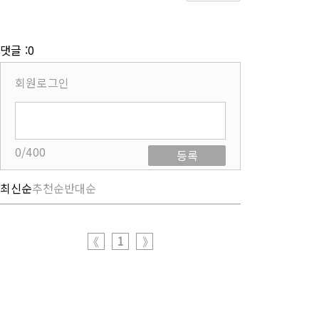
댓글 :0
회원로그인
0/400
등록
최신순
추천순
반대순
1
《
》