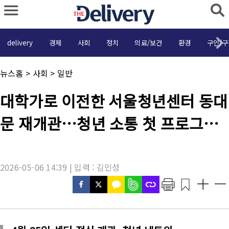
delivery
경제
사회
정치
의료/보건
환경
구인/구
채
뉴스홈
>
사회
>
일반
널
명
기
대학가로 이전한 서울청년센터 동대
:
사
제
문 재개관…청년 소통 첫 프로그램
목
:
성료
2026-05-06 14:39 | 입력 : 김민성