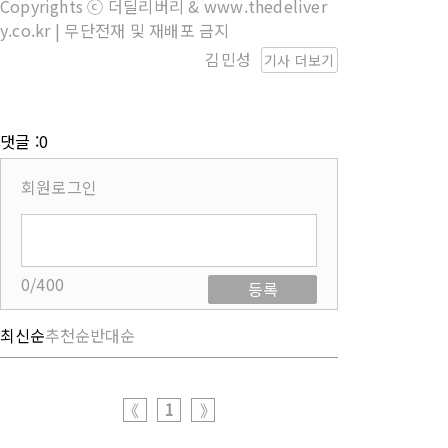
Copyrights ⓒ 더딜리버리 & www.thedeliver
y.co.kr | 무단전재 및 재배포 금지
김민성
기사 더보기
댓글 :0
회원로그인
0/400
등록
최신순
추천순
반대순
1
《
》