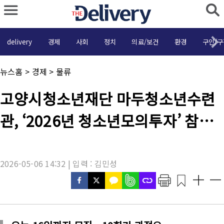
delivery
경제
사회
정치
의료/보건
환경
구인/구
채
뉴스홈
>
경제
>
물류
널
명
기
고양시청소년재단 마두청소년수련
:
사
제
관, ‘2026년 청소년모의투자’ 참여
목
:
청소년 모집
2026-05-06 14:32 | 입력 : 김민성