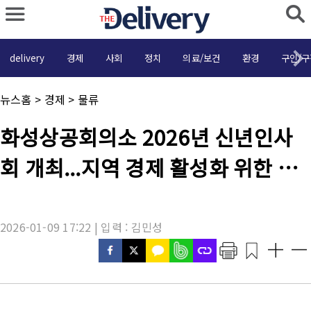
delivery
경제
사회
정치
의료/보건
환경
구인/구
채
뉴스홈
>
경제
>
물류
널
명
기
화성상공회의소 2026년 신년인사
:
사
제
회 개최...지역 경제 활성화 위한 기
목
:
업 결의 다져
2026-01-09 17:22 | 입력 : 김민성