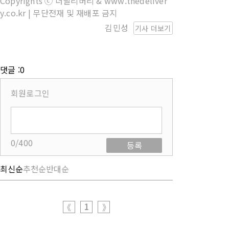
Copyrights ⓒ 더딜리버리 & www.thedeliver
y.co.kr | 무단전재 및 재배포 금지
김민성
기사 더보기
댓글 :0
회원로그인
0/400
등록
최신순
추천순
반대순
1
《
》