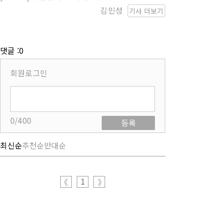
김민성
기사 더보기
댓글 :0
회원로그인
0/400
등록
최신순
추천순
반대순
1
《
》