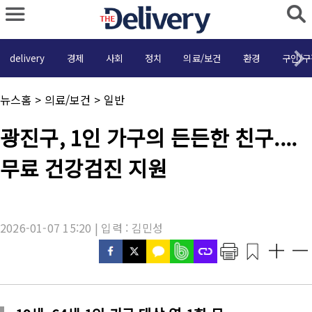
delivery
경제
사회
정치
의료/보건
환경
구인/구
채
뉴스홈
>
의료/보건
>
일반
널
명
기
광진구, 1인 가구의 든든한 친구....
:
사
제
무료 건강검진 지원
목
:
2026-01-07 15:20 | 입력 : 김민성