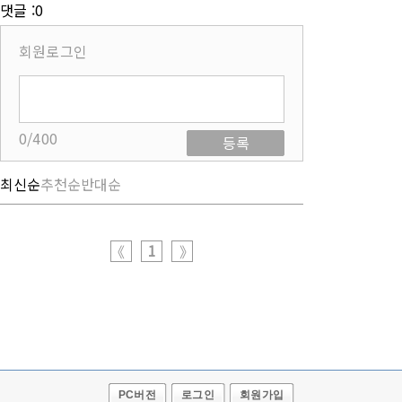
댓글 :0
회원로그인
0/400
등록
최신순
추천순
반대순
1
《
》
PC버전
로그인
회원가입