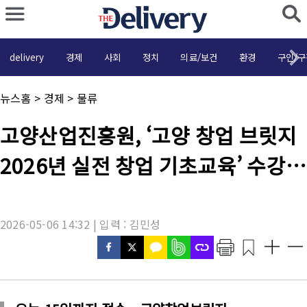
delivery
경제
사회
정치
의료/보건
환경
구인/구
채
뉴스홈
>
경제
>
물류
널
명
기
고양산업진흥원, ‘고양 창업 브릿지
:
사
제
2026년 실전 창업 기초교육’ 수강생
목
:
모집
2026-05-06 14:32 | 입력 : 김민성