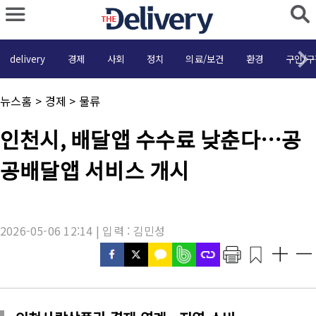
delivery
경제
사회
정치
의료/보건
환경
구인/구
채
뉴스홈
>
경제
>
물류
널
명
기
인천시, 배달앱 수수료 낮춘다…공
:
사
제
공배달앱 서비스 개시
목
:
2026-05-06 12:14 | 입력 : 김민성